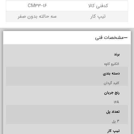
کدفنی کالا
CM33-16
تیپ کار
سه حالته بدون صفر
مشخصات فنی
برند
الکترو کاوه
دسته بندی
کلید گردان
رنج جریان
16A
تعداد پل
3 پل
تیپ کار