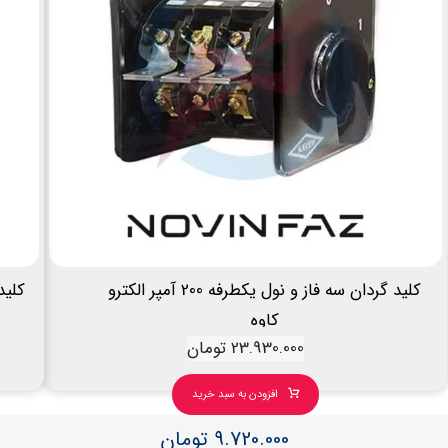
کلید گردان سه فاز و نول یکطرفه 200 آمپر الکترو
کلید گ
کاوه
23.930.000
تومان
افزودن به سبد خرید
9.720.000
تومان