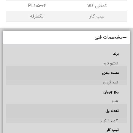
کدفنی کالا
04-PL105
تیپ کار
یکطرفه
مشخصات فنی
برند
الکترو کاوه
دسته بندی
کلید گردان
رنج جریان
100A
تعداد پل
3 پل + نول
تیپ کار