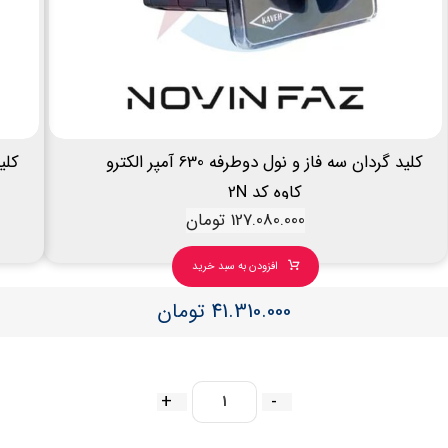
کلید گردان سه فاز و نول دوطرفه 630 آمپر الکترو
کاوه کد 2N
127.080.000
تومان
افزودن به سبد خرید
41.310.000
تومان
+
-