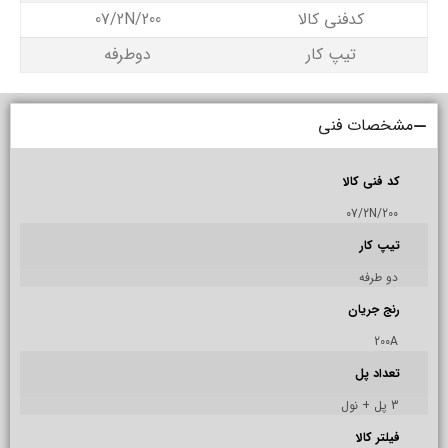
کدفنی کالا
07/2N/200
تیپ کار
دوطرفه
مشخصات فنی
کد فنی کالا
07/2N/200
تیپ کار
دو طرفه
رنج جریان
200A
تعداد پل
3 پل + نول
فیلتر کالا