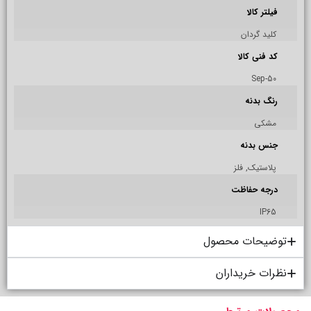
فیلتر کالا
کلید گردان
کد فنی کالا
Sep-50
رنگ بدنه
مشکی
جنس بدنه
پلاستيک, فلز
درجه حفاظت
IP65
توضیحات محصول
نظرات خریداران