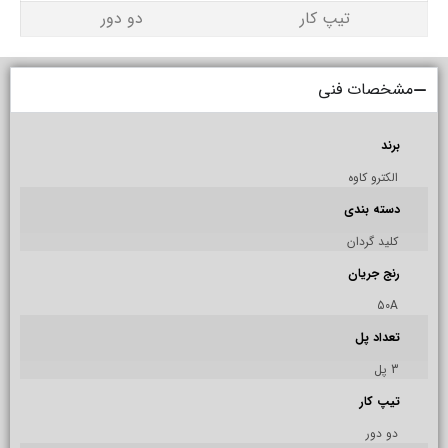
تیپ کار
دو دور
مشخصات فنی
برند
الکترو کاوه
دسته بندی
کلید گردان
رنج جریان
50A
تعداد پل
3 پل
تیپ کار
دو دور