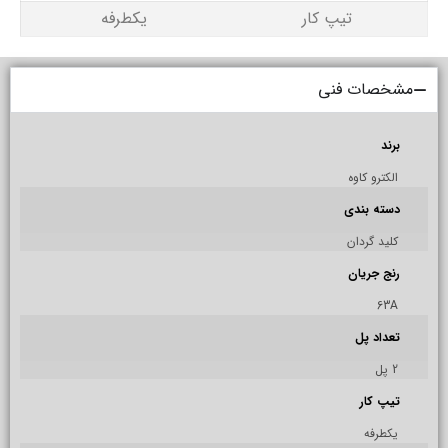
تیپ کار
یکطرفه
مشخصات فنی
برند
الکترو کاوه
دسته بندی
کلید گردان
رنج جریان
63A
تعداد پل
2 پل
تیپ کار
يكطرفه