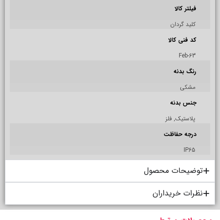
فیلتر کالا
کلید گردان
کد فنی کالا
Feb-63
رنگ بدنه
مشکی
جنس بدنه
پلاستيک, فلز
درجه حفاظت
IP65
توضیحات محصول
نظرات خریداران