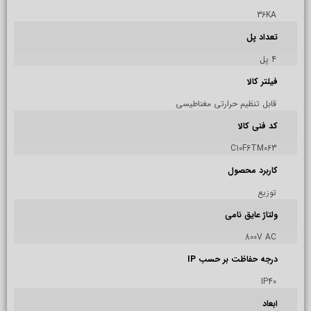
36KA
تعداد پل
4 پل
فیلتر کالا
قابل تنظیم حرارتی مغناطیسی
کد فنی کالا
C10F6TM063
کاربرد محصول
توزیع
ولتاژ عایق نامی
800V AC
درجه حفاظت بر حسب IP
IP40
ابعاد