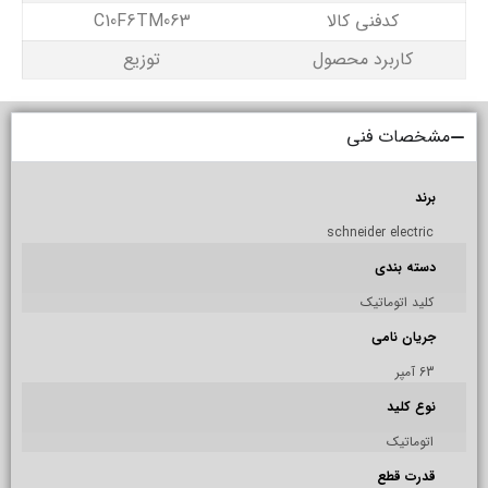
کدفنی کالا
C10F6TM063
کاربرد محصول
توزیع
مشخصات فنی
برند
schneider electric
دسته بندی
کلید اتوماتیک
جریان نامی
63 آمپر
نوع کلید
اتوماتیک
قدرت قطع