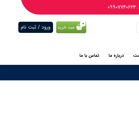
09
ورود / ثبت نام
سبد خرید
مت
درباره ما
تماس با ما