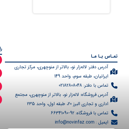
ر
تمـاس بـا مـا
آدرس دفتر: لاله‌زار نو، بالاتر از منوچهری، مرکز تجاری
ایرانیان، طبقه سوم، واحد 149
تماس با دفتر: 02182808048
آدرس فروشگاه: لاله‌زار نو، بالاتر از منوچهری، مجتمع
اداری و تجاری البرز 20، طبقه اول، واحد 235
تماس با فروشگاه: 92-66341090
ایمیل : info@novinfaz.com