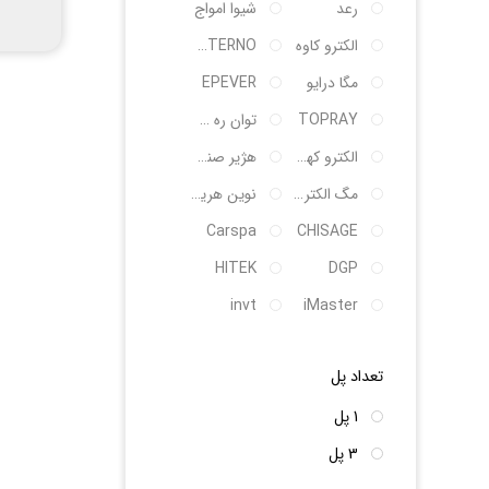
رعد
شیوا امواج
الکترو کاوه
SANTERNO
مگا درایو
EPEVER
TOPRAY
توان ره صنعت
الکترو کهربای شکوه
هژیر صنعت
مگ الکتریک
نوین هریس پویا
Carspa
CHISAGE
HITEK
DGP
invt
iMaster
تعداد پل
1 پل
3 پل